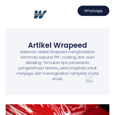
Lewati
ke
Whatsapp
konten
Hubungi Kami
Projects Wrapeed
Services Kami
Artikel Wrapeed
Artikel Wrapeed
Halaman artikel Wrapeed menghadirkan
informasi seputar PPF, coating, dan auto
detailing. Temukan tips perawatan,
pengetahuan terbaru, serta inspirasi untuk
menjaga dan meningkatkan tampilan mobil
Anda.