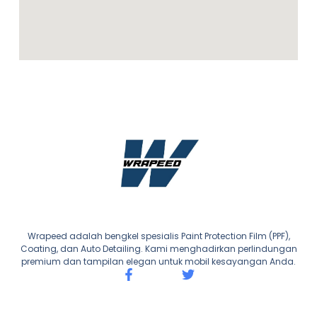
Wrapeed adalah bengkel spesialis Paint Protection Film (PPF),
Coating, dan Auto Detailing. Kami menghadirkan perlindungan
premium dan tampilan elegan untuk mobil kesayangan Anda.
F
T
a
w
c
i
e
t