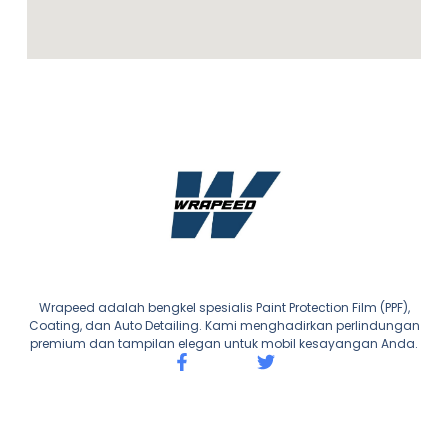
Wrapeed adalah bengkel spesialis Paint Protection Film (PPF),
Coating, dan Auto Detailing. Kami menghadirkan perlindungan
premium dan tampilan elegan untuk mobil kesayangan Anda.
F
T
a
w
c
i
e
t
b
t