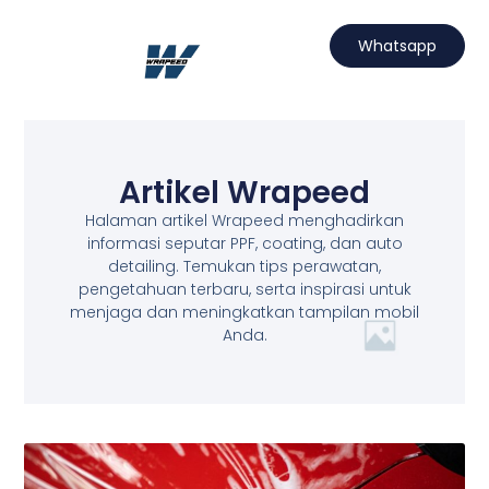
Lewati
ke
Whatsapp
konten
Hubungi Kami
Projects Wrapeed
Services Kami
Artikel Wrapeed
Artikel Wrapeed
Halaman artikel Wrapeed menghadirkan
informasi seputar PPF, coating, dan auto
detailing. Temukan tips perawatan,
pengetahuan terbaru, serta inspirasi untuk
menjaga dan meningkatkan tampilan mobil
Anda.