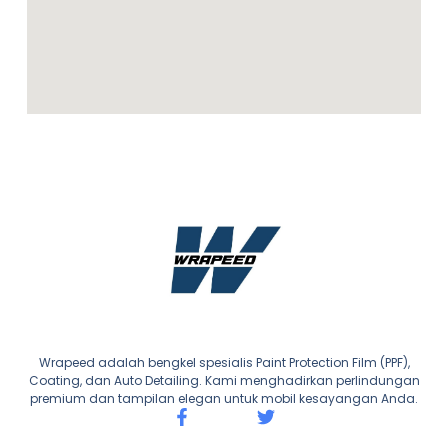
Wrapeed adalah bengkel spesialis Paint Protection Film (PPF),
Coating, dan Auto Detailing. Kami menghadirkan perlindungan
premium dan tampilan elegan untuk mobil kesayangan Anda.
F
T
a
w