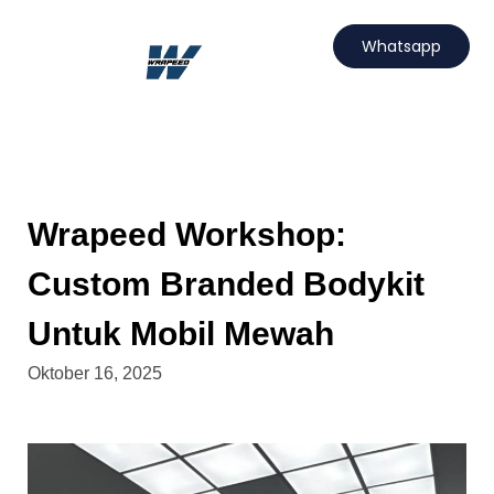
Lewati
ke
Whatsapp
konten
Hubungi Kami
Projects Wrapeed
Services Kami
Artikel Wrapeed
Wrapeed Workshop:
Custom Branded Bodykit
Untuk Mobil Mewah
Oktober 16, 2025