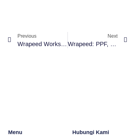
Prev
Ne
Previous
Next
Wrapeed Workshop: Jasa Pasang PPF Terpercaya Di Alam Sutera
Wrapeed: PPF, Coating, Detailing, Wrapping & Cutting Sticker
Menu
Hubungi Kami