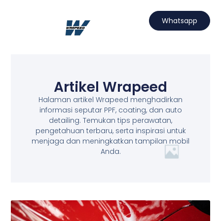
Lewati
ke
Whatsapp
konten
Hubungi Kami
Projects Wrapeed
Services Kami
Artikel Wrapeed
Artikel Wrapeed
Halaman artikel Wrapeed menghadirkan
informasi seputar PPF, coating, dan auto
detailing. Temukan tips perawatan,
pengetahuan terbaru, serta inspirasi untuk
menjaga dan meningkatkan tampilan mobil
Anda.