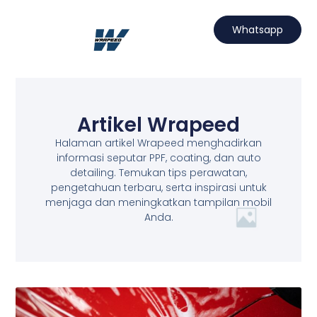
Lewati
ke
Whatsapp
konten
Hubungi Kami
Projects Wrapeed
Services Kami
Artikel Wrapeed
Artikel Wrapeed
Halaman artikel Wrapeed menghadirkan
informasi seputar PPF, coating, dan auto
detailing. Temukan tips perawatan,
pengetahuan terbaru, serta inspirasi untuk
menjaga dan meningkatkan tampilan mobil
Anda.