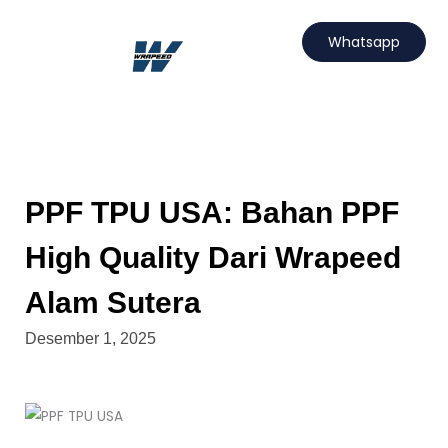
Lewati
ke
Whatsapp
konten
Hubungi Kami
Projects Wrapeed
Services Kami
Artikel Wrapeed
PPF TPU USA: Bahan PPF
High Quality Dari Wrapeed
Alam Sutera
Desember 1, 2025