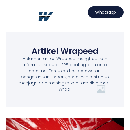
Lewati
ke
Whatsapp
konten
Hubungi Kami
Projects Wrapeed
Services Kami
Artikel Wrapeed
Artikel Wrapeed
Halaman artikel Wrapeed menghadirkan
informasi seputar PPF, coating, dan auto
detailing. Temukan tips perawatan,
pengetahuan terbaru, serta inspirasi untuk
menjaga dan meningkatkan tampilan mobil
Anda.