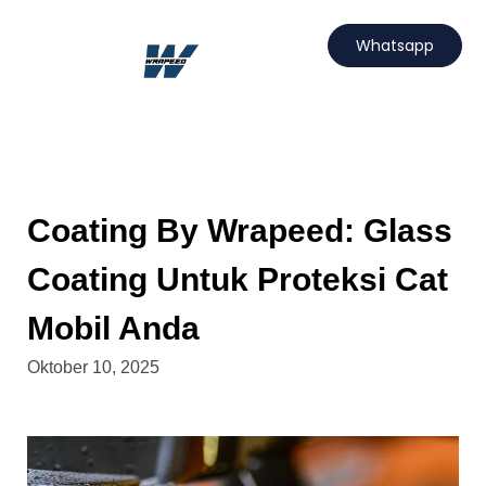
Lewati
ke
Whatsapp
konten
Hubungi Kami
Projects Wrapeed
Services Kami
Artikel Wrapeed
Coating By Wrapeed: Glass
Coating Untuk Proteksi Cat
Mobil Anda
Oktober 10, 2025