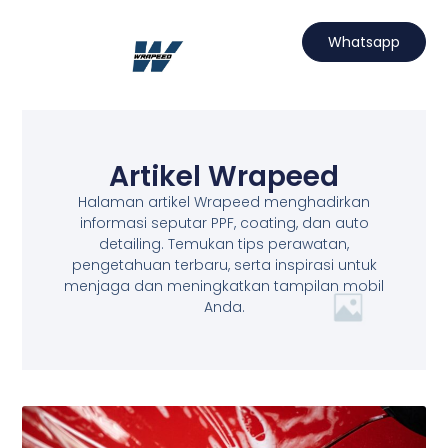
Lewati
ke
Whatsapp
konten
Hubungi Kami
Projects Wrapeed
Services Kami
Artikel Wrapeed
Artikel Wrapeed
Halaman artikel Wrapeed menghadirkan
informasi seputar PPF, coating, dan auto
detailing. Temukan tips perawatan,
pengetahuan terbaru, serta inspirasi untuk
menjaga dan meningkatkan tampilan mobil
Anda.