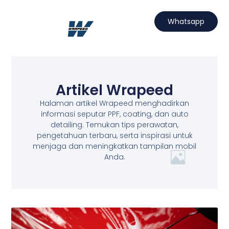
Lewati
ke
Whatsapp
konten
Hubungi Kami
Projects Wrapeed
Services Kami
Artikel Wrapeed
Artikel Wrapeed
Halaman artikel Wrapeed menghadirkan
informasi seputar PPF, coating, dan auto
detailing. Temukan tips perawatan,
pengetahuan terbaru, serta inspirasi untuk
menjaga dan meningkatkan tampilan mobil
Anda.