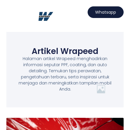
Lewati
ke
Whatsapp
konten
Hubungi Kami
Projects Wrapeed
Services Kami
Artikel Wrapeed
Artikel Wrapeed
Halaman artikel Wrapeed menghadirkan
informasi seputar PPF, coating, dan auto
detailing. Temukan tips perawatan,
pengetahuan terbaru, serta inspirasi untuk
menjaga dan meningkatkan tampilan mobil
Anda.