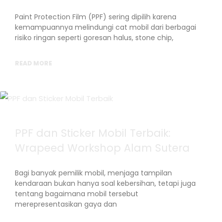
Paint Protection Film (PPF) sering dipilih karena
kemampuannya melindungi cat mobil dari berbagai
risiko ringan seperti goresan halus, stone chip,
READ MORE
PPF dan Sticker Mobil Terbaik:
Wrapeed Workshop Alam Sutera
Bagi banyak pemilik mobil, menjaga tampilan
kendaraan bukan hanya soal kebersihan, tetapi juga
tentang bagaimana mobil tersebut
merepresentasikan gaya dan