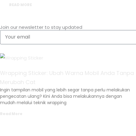
READ MORE
Join our newsletter to stay updated
Your
email
Wrapping Sticker: Ubah Warna Mobil Anda Tanpa
Merubah Cat
Ingin tampilan mobil yang lebih segar tanpa perlu melakukan
pengecatan ulang? Kini Anda bisa melakukannya dengan
mudah melalui teknik wrapping
Read More