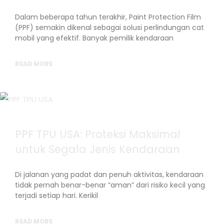
Dalam beberapa tahun terakhir, Paint Protection Film
(PPF) semakin dikenal sebagai solusi perlindungan cat
mobil yang efektif. Banyak pemilik kendaraan
READ MORE
PPF TPU USA: Proteksi Maksimal
untuk Segala Jenis Kendaraan
Di jalanan yang padat dan penuh aktivitas, kendaraan
tidak pernah benar-benar “aman” dari risiko kecil yang
terjadi setiap hari. Kerikil
READ MORE