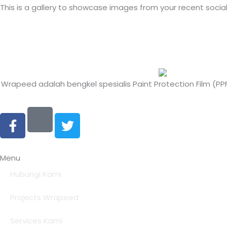
This is a gallery to showcase images from your recent socia
Wrapeed adalah bengkel spesialis Paint Protection Film (P
F
T
a
w
c
i
e
t
Menu
b
t
o
e
Hubungi Kami
o
r
Projects Wrapeed
k
-
Services Kami
f