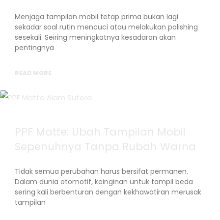
Menjaga tampilan mobil tetap prima bukan lagi
sekadar soal rutin mencuci atau melakukan polishing
sesekali. Seiring meningkatnya kesadaran akan
pentingnya
READ MORE
PPF Matte: Ubah Tampilan Mobil
Sepenuhnya Tanpa Rubah Warna
Tidak semua perubahan harus bersifat permanen.
Dalam dunia otomotif, keinginan untuk tampil beda
sering kali berbenturan dengan kekhawatiran merusak
tampilan