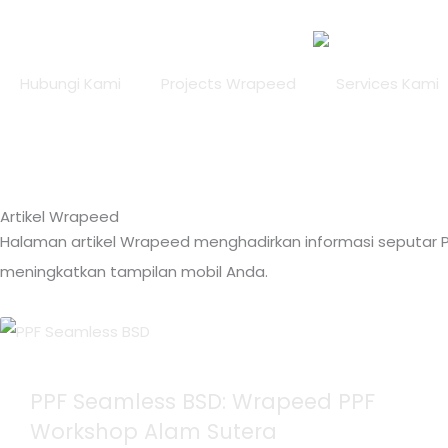
Lewati
ke
konten
Hubungi Kami
Projects Wrapeed
Services Kami
Artikel Wrapeed
Halaman artikel Wrapeed menghadirkan informasi seputar PP
meningkatkan tampilan mobil Anda.
PPF Seamless BSD: Wrapeed PPF
Workshop Alam Sutera