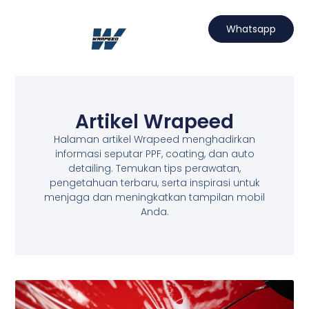
Lewati
ke
Whatsapp
konten
Hubungi Kami
Projects Wrapeed
Services Kami
Artikel Wrapeed
Artikel Wrapeed
Halaman artikel Wrapeed menghadirkan
informasi seputar PPF, coating, dan auto
detailing. Temukan tips perawatan,
pengetahuan terbaru, serta inspirasi untuk
menjaga dan meningkatkan tampilan mobil
Anda.