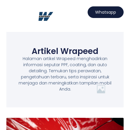
Lewati
ke
Whatsapp
konten
Hubungi Kami
Projects Wrapeed
Services Kami
Artikel Wrapeed
Artikel Wrapeed
Halaman artikel Wrapeed menghadirkan
informasi seputar PPF, coating, dan auto
detailing. Temukan tips perawatan,
pengetahuan terbaru, serta inspirasi untuk
menjaga dan meningkatkan tampilan mobil
Anda.