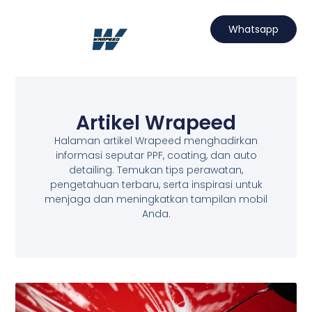
Lewati
ke
Whatsapp
konten
Hubungi Kami
Projects Wrapeed
Services Kami
Artikel Wrapeed
Artikel Wrapeed
Halaman artikel Wrapeed menghadirkan
informasi seputar PPF, coating, dan auto
detailing. Temukan tips perawatan,
pengetahuan terbaru, serta inspirasi untuk
menjaga dan meningkatkan tampilan mobil
Anda.