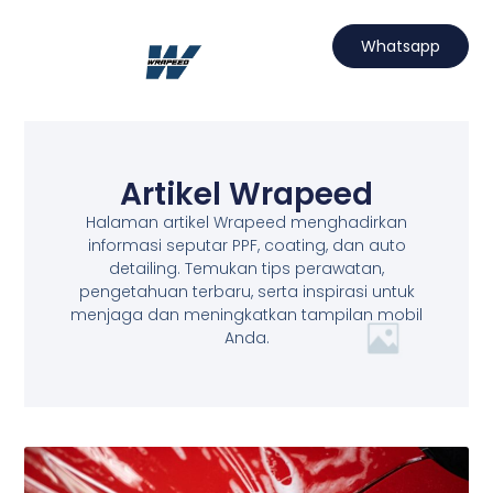
Lewati
ke
Whatsapp
konten
Hubungi Kami
Projects Wrapeed
Services Kami
Artikel Wrapeed
Artikel Wrapeed
Halaman artikel Wrapeed menghadirkan
informasi seputar PPF, coating, dan auto
detailing. Temukan tips perawatan,
pengetahuan terbaru, serta inspirasi untuk
menjaga dan meningkatkan tampilan mobil
Anda.