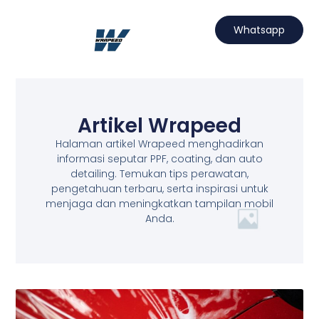
Lewati
ke
Whatsapp
konten
Hubungi Kami
Projects Wrapeed
Services Kami
Artikel Wrapeed
Artikel Wrapeed
Halaman artikel Wrapeed menghadirkan
informasi seputar PPF, coating, dan auto
detailing. Temukan tips perawatan,
pengetahuan terbaru, serta inspirasi untuk
menjaga dan meningkatkan tampilan mobil
Anda.