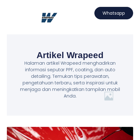
Lewati
ke
Whatsapp
konten
Hubungi Kami
Projects Wrapeed
Services Kami
Artikel Wrapeed
Artikel Wrapeed
Halaman artikel Wrapeed menghadirkan
informasi seputar PPF, coating, dan auto
detailing. Temukan tips perawatan,
pengetahuan terbaru, serta inspirasi untuk
menjaga dan meningkatkan tampilan mobil
Anda.