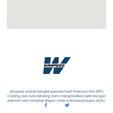
Wrapeed adalah bengkel spesialis Paint Protection Film (PPF),
Coating, dan Auto Detailing. Kami menghadirkan perlindungan
premium dan tampilan elegan untuk mobil kesayangan Anda.
F
T
a
w