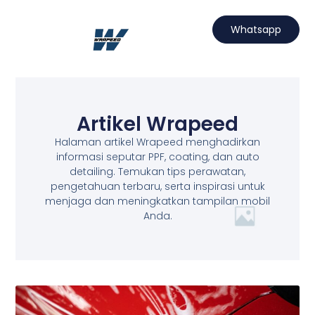
Lewati
ke
Whatsapp
konten
Hubungi Kami
Projects Wrapeed
Services Kami
Artikel Wrapeed
Artikel Wrapeed
Halaman artikel Wrapeed menghadirkan
informasi seputar PPF, coating, dan auto
detailing. Temukan tips perawatan,
pengetahuan terbaru, serta inspirasi untuk
menjaga dan meningkatkan tampilan mobil
Anda.