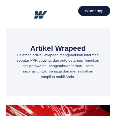
Lewati
ke
Whatsapp
konten
Hubungi Kami
Projects Wrapeed
Services Kami
Artikel Wrapeed
Artikel Wrapeed
Halaman artikel Wrapeed menghadirkan informasi
seputar PPF, coating, dan auto detailing. Temukan
tips perawatan, pengetahuan terbaru, serta
inspirasi untuk menjaga dan meningkatkan
tampilan mobil Anda.