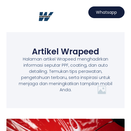
Lewati
ke
Whatsapp
konten
Hubungi Kami
Projects Wrapeed
Services Kami
Artikel Wrapeed
Artikel Wrapeed
Halaman artikel Wrapeed menghadirkan
informasi seputar PPF, coating, dan auto
detailing. Temukan tips perawatan,
pengetahuan terbaru, serta inspirasi untuk
menjaga dan meningkatkan tampilan mobil
Anda.