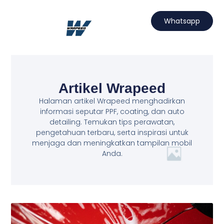
Lewati
ke
Whatsapp
konten
Hubungi Kami
Projects Wrapeed
Services Kami
Artikel Wrapeed
Artikel Wrapeed
Halaman artikel Wrapeed menghadirkan
informasi seputar PPF, coating, dan auto
detailing. Temukan tips perawatan,
pengetahuan terbaru, serta inspirasi untuk
menjaga dan meningkatkan tampilan mobil
Anda.