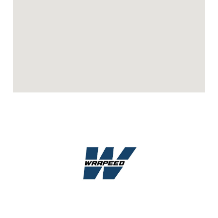
Wrapeed adalah bengkel spesialis Paint Protection Film (PPF),