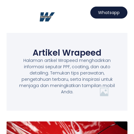
Lewati
ke
Whatsapp
konten
Hubungi Kami
Projects Wrapeed
Services Kami
Artikel Wrapeed
Artikel Wrapeed
Halaman artikel Wrapeed menghadirkan
informasi seputar PPF, coating, dan auto
detailing. Temukan tips perawatan,
pengetahuan terbaru, serta inspirasi untuk
menjaga dan meningkatkan tampilan mobil
Anda.