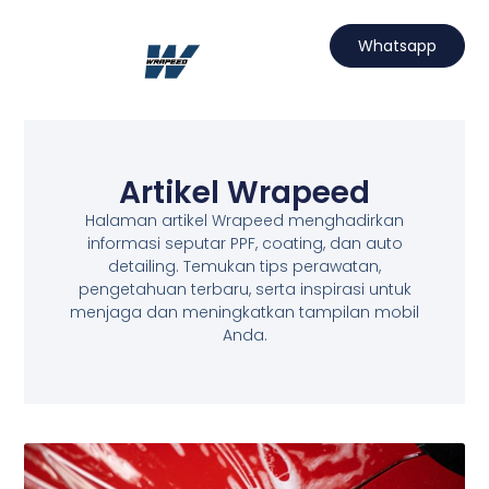
Lewati
ke
Whatsapp
konten
Hubungi Kami
Projects Wrapeed
Services Kami
Artikel Wrapeed
Artikel Wrapeed
Halaman artikel Wrapeed menghadirkan
informasi seputar PPF, coating, dan auto
detailing. Temukan tips perawatan,
pengetahuan terbaru, serta inspirasi untuk
menjaga dan meningkatkan tampilan mobil
Anda.