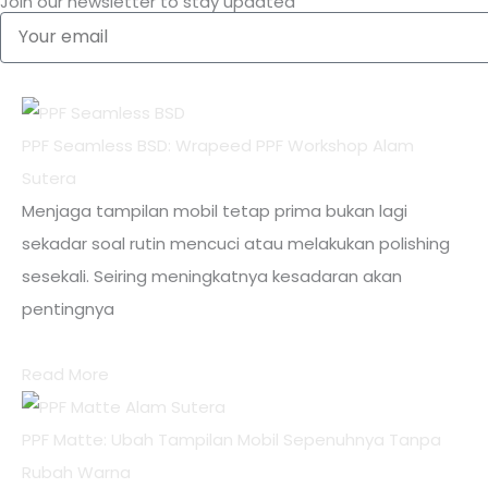
Join our newsletter to stay updated
Your
email
PPF Seamless BSD: Wrapeed PPF Workshop Alam
Sutera
Menjaga tampilan mobil tetap prima bukan lagi
sekadar soal rutin mencuci atau melakukan polishing
sesekali. Seiring meningkatnya kesadaran akan
pentingnya
Read More
PPF Matte: Ubah Tampilan Mobil Sepenuhnya Tanpa
Rubah Warna