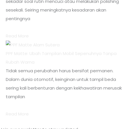
sekadar soal rutin mencuci atau melakukan polishing
sesekali. Seiring meningkatnya kesadaran akan
pentingnya
Read More
PPF Matte: Ubah Tampilan Mobil Sepenuhnya Tanpa
Rubah Warna
Tidak semua perubahan harus bersifat permanen.
Dalam dunia otomotif, keinginan untuk tampil beda
sering kali berbenturan dengan kekhawatiran merusak
tampilan
Read More