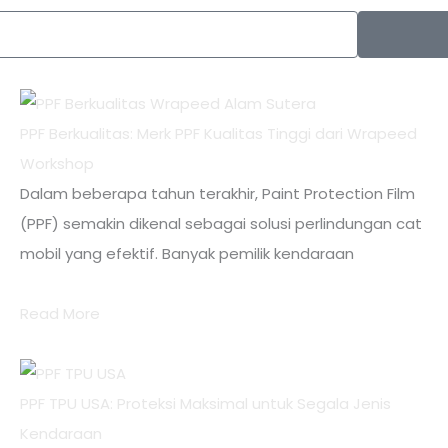
PPF Berkualitas: Merk PPF Kualitas Tinggi dari Wrapeed
Workshop
Dalam beberapa tahun terakhir, Paint Protection Film
(PPF) semakin dikenal sebagai solusi perlindungan cat
mobil yang efektif. Banyak pemilik kendaraan
Read More
PPF TPU USA: Proteksi Maksimal untuk Segala Jenis
Kendaraan