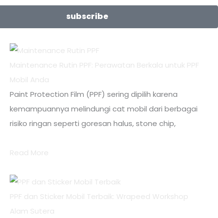
subscribe
Maintenance Rutin PPF: Perawatan Berkala untuk PPF
Mobil Anda
Paint Protection Film (PPF) sering dipilih karena
kemampuannya melindungi cat mobil dari berbagai
risiko ringan seperti goresan halus, stone chip,
Read More
PPF dan Sticker Mobil Terbaik: Wrapeed Workshop
Alam Sutera