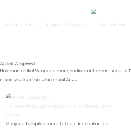
Lewati
ke
konten
Hubungi Kami
Projects Wrapeed
Services Kami
Artikel Wrapeed
Halaman artikel Wrapeed menghadirkan informasi seputar PP
meningkatkan tampilan mobil Anda.
PPF Seamless BSD: Wrapeed PPF Workshop Alam
Sutera
Menjaga tampilan mobil tetap prima bukan lagi