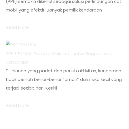
(PPF) semakin dikenal sebagai solusi perlindungan cat
mobil yang efektif. Banyak pemilik kendaraan
Read More
PPF TPU USA: Proteksi Maksimal untuk Segala Jenis
Kendaraan
Di jalanan yang padat dan penuh aktivitas, kendaraan
tidak pernah benar-benar “aman” dari risiko kecil yang
terjadi setiap hari. Kerikil
Read More