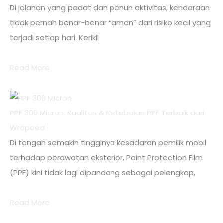
Di jalanan yang padat dan penuh aktivitas, kendaraan
tidak pernah benar-benar “aman” dari risiko kecil yang
terjadi setiap hari. Kerikil
Read More
PPF 300 Micron: Kualitas & Ketebalan PPF Terbaik dari
Wrapeed
Di tengah semakin tingginya kesadaran pemilik mobil
terhadap perawatan eksterior, Paint Protection Film
(PPF) kini tidak lagi dipandang sebagai pelengkap,
Read More