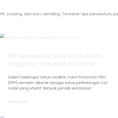
F, coating, dan auto detailing. Temukan tips perawatan, pe
PPF Berkualitas: Merk PPF Kualitas
Tinggi dari Wrapeed Workshop
Dalam beberapa tahun terakhir, Paint Protection Film
(PPF) semakin dikenal sebagai solusi perlindungan cat
mobil yang efektif. Banyak pemilik kendaraan
READ MORE