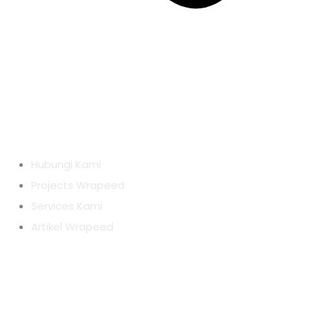
Hubungi Kami
Projects Wrapeed
Services Kami
Artikel Wrapeed