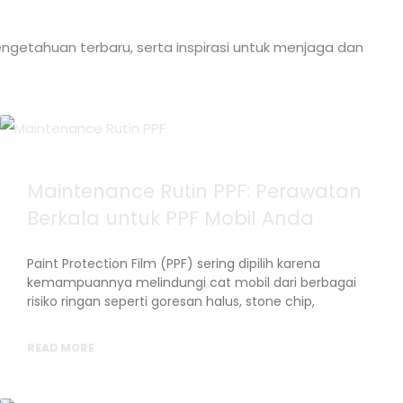
ngetahuan terbaru, serta inspirasi untuk menjaga dan
Maintenance Rutin PPF: Perawatan
Berkala untuk PPF Mobil Anda
Paint Protection Film (PPF) sering dipilih karena
kemampuannya melindungi cat mobil dari berbagai
risiko ringan seperti goresan halus, stone chip,
READ MORE