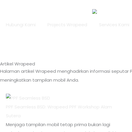
Lewati
ke
konten
Hubungi Kami
Projects Wrapeed
Services Kami
Artikel Wrapeed
Halaman artikel Wrapeed menghadirkan informasi seputar PP
meningkatkan tampilan mobil Anda.
PPF Seamless BSD: Wrapeed PPF Workshop Alam
Sutera
Menjaga tampilan mobil tetap prima bukan lagi