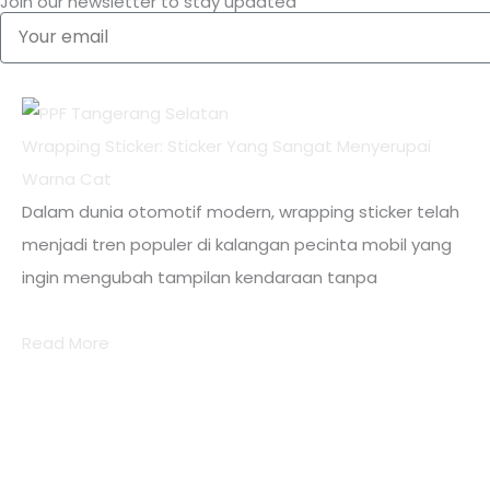
Join our newsletter to stay updated
Your
email
Wrapping Sticker: Sticker Yang Sangat Menyerupai
Warna Cat
Dalam dunia otomotif modern, wrapping sticker telah
menjadi tren populer di kalangan pecinta mobil yang
ingin mengubah tampilan kendaraan tanpa
Read More