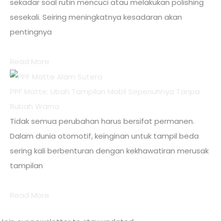
sekadar soal rutin mencuci atau melakukan polishing
sesekali. Seiring meningkatnya kesadaran akan
pentingnya
Read More
PPF Matte: Ubah Tampilan Mobil Sepenuhnya Tanpa
Rubah Warna
Tidak semua perubahan harus bersifat permanen.
Dalam dunia otomotif, keinginan untuk tampil beda
sering kali berbenturan dengan kekhawatiran merusak
tampilan
Read More