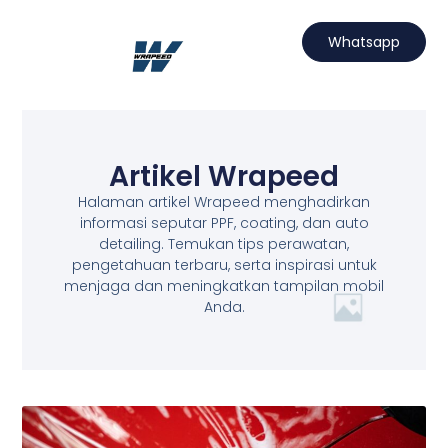
Lewati
ke
Whatsapp
konten
Hubungi Kami
Projects Wrapeed
Services Kami
Artikel Wrapeed
Artikel Wrapeed
Halaman artikel Wrapeed menghadirkan
informasi seputar PPF, coating, dan auto
detailing. Temukan tips perawatan,
pengetahuan terbaru, serta inspirasi untuk
menjaga dan meningkatkan tampilan mobil
Anda.