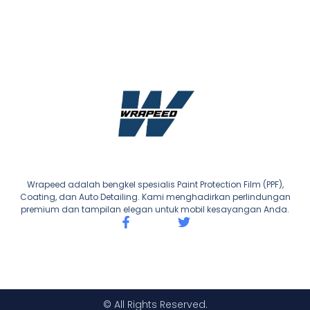
Wrapeed adalah bengkel spesialis Paint Protection Film (PPF),
Coating, dan Auto Detailing. Kami menghadirkan perlindungan
premium dan tampilan elegan untuk mobil kesayangan Anda.
F
T
a
w
c
i
e
t
b
t
o
e
o
r
© All Rights Reserved.
k