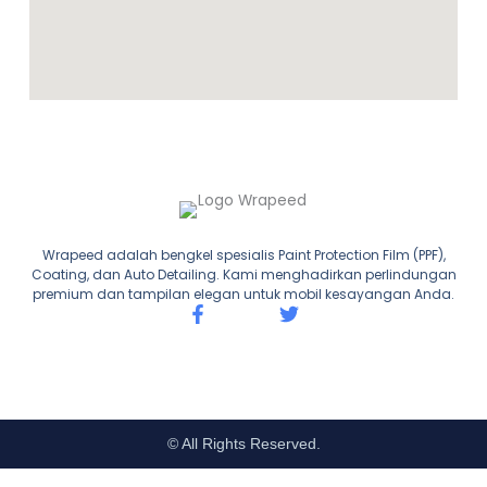
Wrapeed adalah bengkel spesialis Paint Protection Film (PPF),
Coating, dan Auto Detailing. Kami menghadirkan perlindungan
premium dan tampilan elegan untuk mobil kesayangan Anda.
F
T
a
w
c
i
e
t
b
t
o
e
o
r
© All Rights Reserved.
k
-