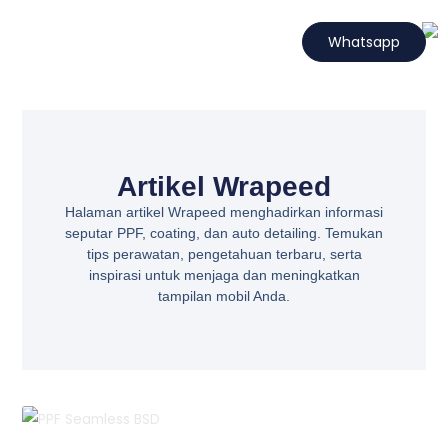
Lewati
ke
Whatsapp
konten
Hubungi Kami
Projects Wrapeed
Services Kami
Artikel Wrapeed
Artikel Wrapeed
Halaman artikel Wrapeed menghadirkan informasi
seputar PPF, coating, dan auto detailing. Temukan
tips perawatan, pengetahuan terbaru, serta
inspirasi untuk menjaga dan meningkatkan
tampilan mobil Anda.