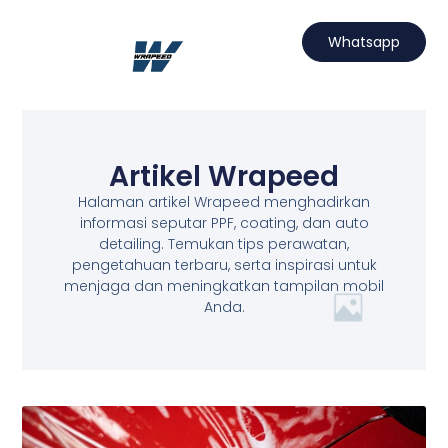
Lewati
ke
Whatsapp
konten
Hubungi Kami
Projects Wrapeed
Services Kami
Artikel Wrapeed
Artikel Wrapeed
Halaman artikel Wrapeed menghadirkan
informasi seputar PPF, coating, dan auto
detailing. Temukan tips perawatan,
pengetahuan terbaru, serta inspirasi untuk
menjaga dan meningkatkan tampilan mobil
Anda.