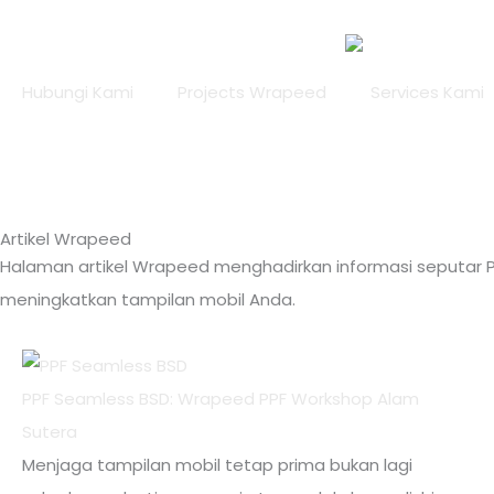
Lewati
ke
konten
Hubungi Kami
Projects Wrapeed
Services Kami
Artikel Wrapeed
Halaman artikel Wrapeed menghadirkan informasi seputar PP
meningkatkan tampilan mobil Anda.
PPF Seamless BSD: Wrapeed PPF Workshop Alam
Sutera
Menjaga tampilan mobil tetap prima bukan lagi