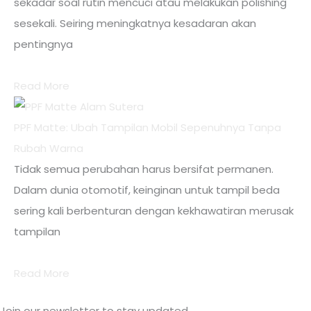
sekadar soal rutin mencuci atau melakukan polishing
sesekali. Seiring meningkatnya kesadaran akan
pentingnya
Read More
PPF Matte: Ubah Tampilan Mobil Sepenuhnya Tanpa
Rubah Warna
Tidak semua perubahan harus bersifat permanen.
Dalam dunia otomotif, keinginan untuk tampil beda
sering kali berbenturan dengan kekhawatiran merusak
tampilan
Read More
Join our newsletter to stay updated