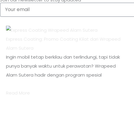
Your
email
Express Coating: Promo Coating Kilat dari Wrapeed
Alam Sutera
Ingin mobil tetap berkilau dan terlindungi, tapi tidak
punya banyak waktu untuk perawatan? Wrapeed
Alam Sutera hadir dengan program spesial
Read More