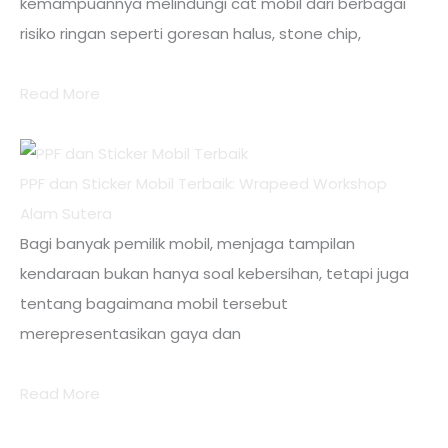
kemampuannya melindungi cat mobil dari berbagai
risiko ringan seperti goresan halus, stone chip,
Read More
PPF dan Sticker Mobil Terbaik: Wrapeed Workshop
Alam Sutera
Bagi banyak pemilik mobil, menjaga tampilan
kendaraan bukan hanya soal kebersihan, tetapi juga
tentang bagaimana mobil tersebut
merepresentasikan gaya dan
Read More