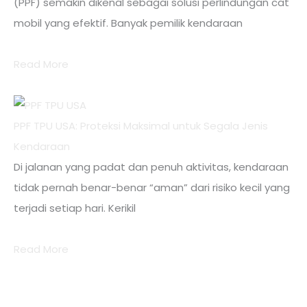
(PPF) semakin dikenal sebagai solusi perlindungan cat
mobil yang efektif. Banyak pemilik kendaraan
Read More
PPF TPU USA: Proteksi Maksimal untuk Segala Jenis
Kendaraan
Di jalanan yang padat dan penuh aktivitas, kendaraan
tidak pernah benar-benar “aman” dari risiko kecil yang
terjadi setiap hari. Kerikil
Read More