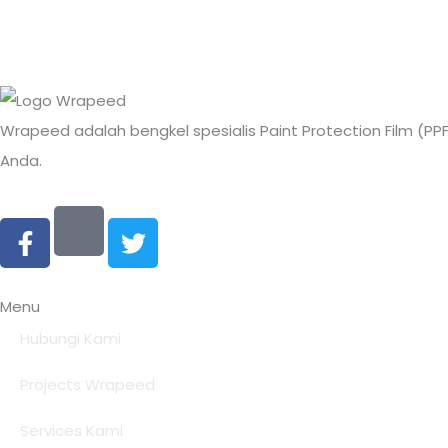
Wrapeed adalah bengkel spesialis Paint Protection Film (P
Anda.
F
T
a
w
c
i
e
t
Menu
b
t
o
e
Hubungi Kami
o
r
Projects Wrapeed
k
-
Services Kami
f