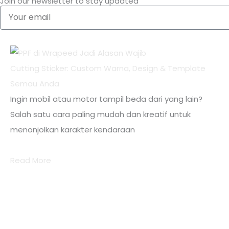
Join our newsletter to stay updated
Your
email
Cutting Sticker: Custom Warna, Design & Template
Semau Anda
Ingin mobil atau motor tampil beda dari yang lain?
Salah satu cara paling mudah dan kreatif untuk
menonjolkan karakter kendaraan
Read More