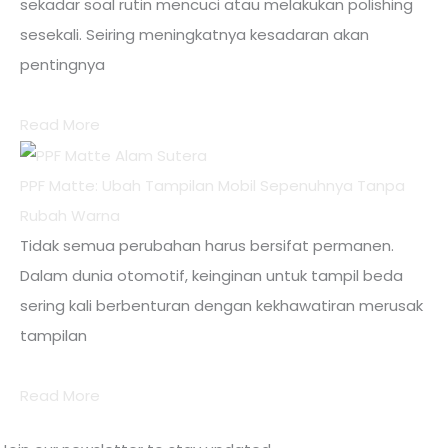
sekadar soal rutin mencuci atau melakukan polishing
sesekali. Seiring meningkatnya kesadaran akan
pentingnya
Read More
PPF Matte: Ubah Tampilan Mobil Sepenuhnya Tanpa
Rubah Warna
Tidak semua perubahan harus bersifat permanen.
Dalam dunia otomotif, keinginan untuk tampil beda
sering kali berbenturan dengan kekhawatiran merusak
tampilan
Read More