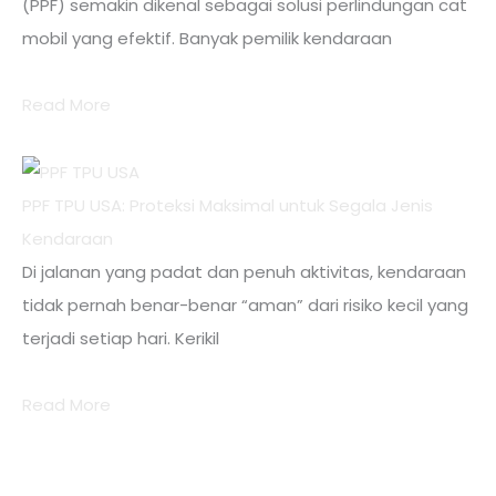
(PPF) semakin dikenal sebagai solusi perlindungan cat
mobil yang efektif. Banyak pemilik kendaraan
Read More
PPF TPU USA: Proteksi Maksimal untuk Segala Jenis
Kendaraan
Di jalanan yang padat dan penuh aktivitas, kendaraan
tidak pernah benar-benar “aman” dari risiko kecil yang
terjadi setiap hari. Kerikil
Read More