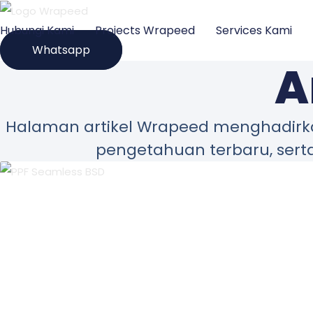
Lewati
Hubungi Kami
Projects Wrapeed
Services Kami
ke
Whatsapp
konten
A
Halaman artikel Wrapeed menghadirkan 
pengetahuan terbaru, sert