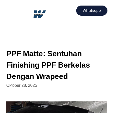
Lewati
ke
Whatsapp
konten
Hubungi Kami
Projects Wrapeed
Services Kami
Artikel Wrapeed
PPF Matte: Sentuhan
Finishing PPF Berkelas
Dengan Wrapeed
Oktober 28, 2025