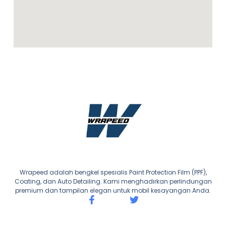
Wrapeed adalah bengkel spesialis Paint Protection Film (PPF),
Coating, dan Auto Detailing. Kami menghadirkan perlindungan
premium dan tampilan elegan untuk mobil kesayangan Anda.
F
T
a
w
c
i